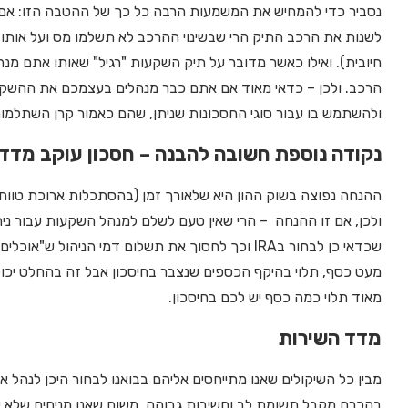
נסביר כדי להמחיש את המשמעות הרבה כל כך של ההטבה הזו: אם 
לשנות את הרכב התיק הרי שבשינוי ההרכב לא תשלמו מס ועל או
חיובית). ואילו כאשר מדובר על תיק השקעות "רגיל" שאותו אתם מנ
ולהשתמש בו עבור סוגי החסכונות שניתן, שהם כאמור קרן השתלמות
נקודה נוספת חשובה להבנה – חסכון עוקב מדד
ההנחה נפוצה בשוק ההון היא שלאורך זמן (בהסתכלות ארוכת טווח
שכדאי כן לבחור בIRA וכך לחסוך את תשלום דמי הניהול
מעט כסף, תלוי בהיקף הכספים שנצבר בחיסכון אבל זה בהחלט יכול 
מאוד תלוי כמה כסף יש לכם בחיסכון.
מדד השירות
מבין כל השיקולים שאנו מתייחסים אליהם בבואנו לבחור היכן לנהל 
בהכרח מקבל תשומת לב וחשיבות גבוהה. משום שאנו מניחים שלא יה