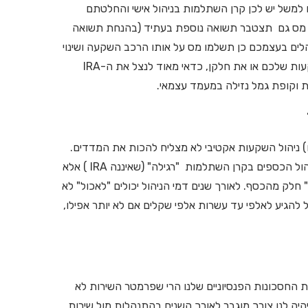
למשל יש לכן קרן השתלמות בניהול אישי והחלטתם
תו מס גם תצטבר תשואה נוספת בעתיד (בהנחת תשואה
הלים בעצמכם כן תשלמו מס על אותו הרכב השקעה ושינוי
הרכב. ולכן – כדאי מאוד אם אתם כבר מנהלים בעצמכם את ההשקעות שלכם או את חלקן, כדאי מאוד לנצל את ה-IRA
 וקופת גמל נזילה במעמד עצמאי.
) ניהול השקעות אקטיבי לא מצליח להכות את המדדים.
ולכן, אם זו ההנחה – הרי שאין טעם לשלם למנהל השקעות עבור ניהול הכספים בקרן השתלמות "רגילה" (שאיננה IRA ) אלא
 ש"אוכלים" חלק מהכסף. לאורך שנים דמי הניהול יכולים "לאכול" לא
להגיע לאלפי עד עשרות אלפי שקלים אם לא יותר אפילו,
את החסכונות הפנסיוניים שלנו הרי שפרמטר השירות לא
יה לנו צורך מוגבר לאורך השנים בהתנהלות מול שירות