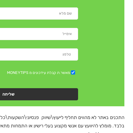
מאשר.ת קבלת עידכונים מ MONEYTIPS
שליחה
התכנים באתר לא מהווים תחליף לייעוץ\שיווק פנסיוני\השקעות\כלל
בלבד. מומלץ להיוועץ עם אנשי מקצוע בעלי רישיון או התמחות מתא