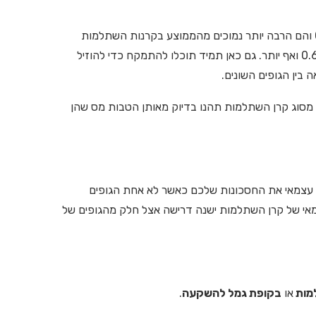
דמי הניהול לחסכונות המנוהלים באופן זה הינם במוצע 0.3%-0.6% והם הרבה יותר נמוכים מהממוצע בקרנות השתלמות
ובקופות גמל שאינן בניהול עצמאי, בהם עומדים דמי הניהול על 0.64% ואף יותר. גם כאן תמיד תוכלו להתמקח כדי להוזיל
 בין הגופים השונים.
מסוג קרן השתלמות תהנו בדיוק מאותן הטבות מס שהן
ן עצמאי את החסכונות שלכם כאשר לא אחת הגופים
מאי של קרן השתלמות ישנה דרישה אצל חלק מהגופים של
מות
או
בקופת גמל להשקעה
.