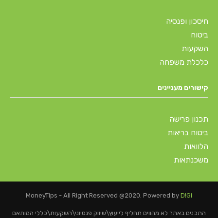
חיסכון ופנסיה
ביטוח
השקעות
כלכלת משפחה
קישורים מעניינים
תכנון פרישה
ביטוח בריאות
הלוואות
משכנתאות
MoneyTips - All Right Reserved @2020. Powered by
D!Gi
התכנים באתר לא מהווים תחליף לייעוץ\שיווק פנסיוני\השקעות\כללי המותאם