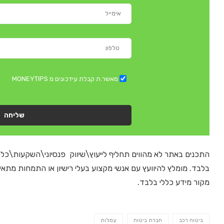
מאשר.ת קבלת עידכונים מ MONEYTIPS
שליחה
התכנים באתר לא מהווים תחליף לייעוץ\שיווק פנסיוני\השקעות\כלל
בלבד. מומלץ להיוועץ עם אנשי מקצוע בעלי רישיון או התמחות מתא
מקור מידע כללי בלבד.
ביטוח רכב
חברת ביטוח
עמלות