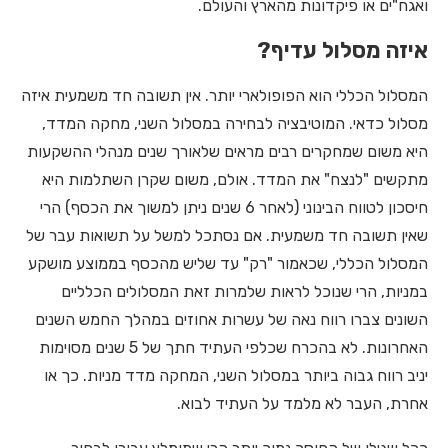
ואגח"ים או פיקדונות מהארץ והעולם.
איזה מסלול עדיף?
המסלול הכללי הוא הפופולארי יותר. אין תשובה חד משמעית איזה
מסלול כדאי. המוטיבציה לבחירה במסלול השני, מחקה המדד,
היא משום שמחקרים רבים מראים שלאורך שנים מנהלי ההשקעות
מתקשים "לנצח" את המדד. אולם, משום שקרן השתלמות היא
חיסכון לטווח הבינוני (לאחר 6 שנים ניתן למשוך את הכסף) הרי
שאין תשובה חד משמעית. אם נסתכל למשל על תשואות עבר של
המסלול הכללי, שכאמור "רק" עד שליש מהכסף בממוצע מושקע
במניות, הרי שנוכל לראות שלמרות זאת המסלולים הכלליים
השונים צברו רווח נאה של עשרות אחוזים במהלך החמש השנים
האחרונות. לא בהכרח שכלפי העתיד חתך של 5 שנים מסוימות
יניב רווח גבוה ביותר במסלול השני, המחקה מדד מניות. כך או
אחרת, העבר לא מלמד על העתיד לבוא.