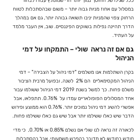
ככל שגילו של החוסך נמוך יותר הרי שמומלץ עבורו לבחור
במסלול עם אחוז מניות גבוה יותר – משום שבהסתכלות לטווח
הרחוק צפוי שהמניות יניבו תשואה גבוהה יותר, גם אם במהלך
הדרך תהיינה נפילות בשווקים הפיננסיים. שוב, אין העבר מלמד
על העתיד.
גם אם זה נראה שולי – התמקחו על דמי
הניהול
בקרן השתלמות אנו משלמים "דמי ניהול על הצבירה" – דמי
הניהול המקסימאליים הם 2% לשנה, ובפועל מרבית הציבור
משלם פחות. כך למשל בשנת 2019 דמי הניהול ששולמו עבור
אחד המסלולים הפופולאריים עמדו על 0.76%. תתפלאו, אבל
אפשרי להשיג דמי ניהול נמוכים יותר. 0.76% הוא ממוצע ופירוש
הדבר שיש כאלו ששילמו יותר אבל שיש גם כאלו ששילמו פחות.
לכאורה זה נראה לנו שולי אם נשלם 0.85% או 0.70%, כי מדי
חודש בחודשו לא מדובר בהפרש משמעותי, אבל בהסתכלות