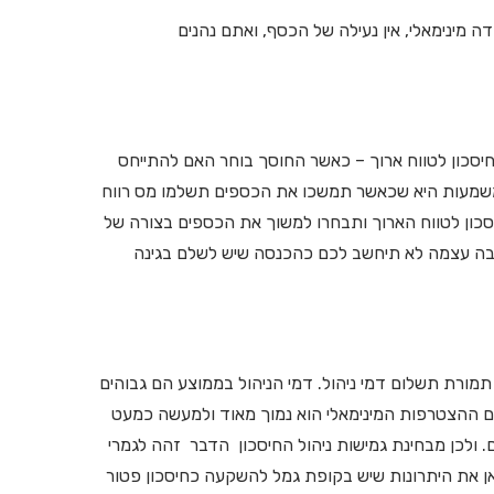
 מינימאלי, אין נעילה של הכסף, ואתם נהנים
חיסכון לטווח ארוך – כאשר החוסך בוחר האם להתייחס
המשמעות היא שכאשר תמשכו את הכספים תשלמו מס רווח
וצר חיסכון לטווח הארוך ותבחרו למשוך את הכספים בצורה של
ח הון, וגם הקצבה עצמה לא תיחשב לכם כהכנסה שיש לשלם בגינה
ורת תשלום דמי ניהול. דמי הניהול בממוצע הם גבוהים
 שתשלמו בגמל להשקעה ויכולים להיות גם מעל ל1%. סכום ההצטרפות המינימאלי הוא נמוך מאוד ולמעשה כמעט
 ולכן מבחינת גמישות ניהול החיסכון הדבר זהה לגמרי
ן את היתרונות שיש בקופת גמל להשקעה כחיסכון פטור