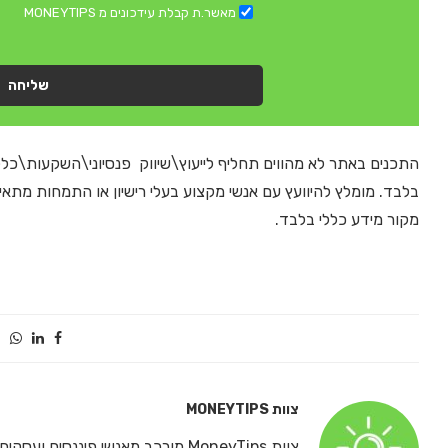
מאשר.ת קבלת עידכונים מ MONEYTIPS
שליחה
התכנים באתר לא מהווים תחליף לייעוץ\שיווק פנסיוני\השקעות\כלל
בלבד. מומלץ להיוועץ עם אנשי מקצוע בעלי רישיון או התמחות מתא
מקור מידע כללי בלבד.
צוות MONEYTIPS
‎צוות MoneyTips מורכב מאנשי פיננס