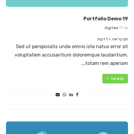
Portfolio Demo 19
על ידי
DigiTale
זמן קריאה:
< 1
דקות
Sed ut perspiciatis unde omnis iste natus error sit
voluptatem accusantium doloremque laudantium,
totam rem aperiam,…
קרא עוד