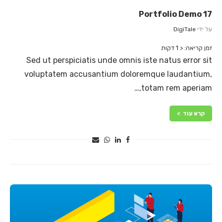
Portfolio Demo 17
על ידי
DigiTale
זמן קריאה:
< 1
דקות
Sed ut perspiciatis unde omnis iste natus error sit
voluptatem accusantium doloremque laudantium,
totam rem aperiam,…
קרא עוד