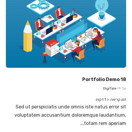
Portfolio Demo 18
על ידי
DigiTale
זמן קריאה:
< 1
דקות
Sed ut perspiciatis unde omnis iste natus error sit
voluptatem accusantium doloremque laudantium,
totam rem aperiam,…