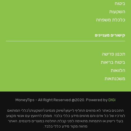
ביטוח
השקעות
כלכלת משפחה
קישורים מעניינים
תכנון פרישה
ביטוח בריאות
הלוואות
משכנתאות
חלק
תחתון
MoneyTips - All Right Reserved @2020. Powered by
D!Gi
ל
אתר,
התכנים באתר לא מהווים תחליף לייעוץ\שיווק פנסיוני\השקעות\כללי המותאם
אפשרותך
לצרכיו של כל אדם והם מהווים מידע כללי בלבד. מומלץ להיוועץ עם אנשי מקצוע
לחוץ
בעלי רישיון או התמחות מתאימה לפני קבלת החלטה במוצרים פיננסים. האתר
נטר
מהווה מקור מידע כללי בלבד.
די