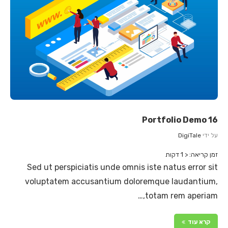
Portfolio Demo 16
על ידי
DigiTale
זמן קריאה:
< 1
דקות
Sed ut perspiciatis unde omnis iste natus error sit
voluptatem accusantium doloremque laudantium,
totam rem aperiam,…
קרא עוד