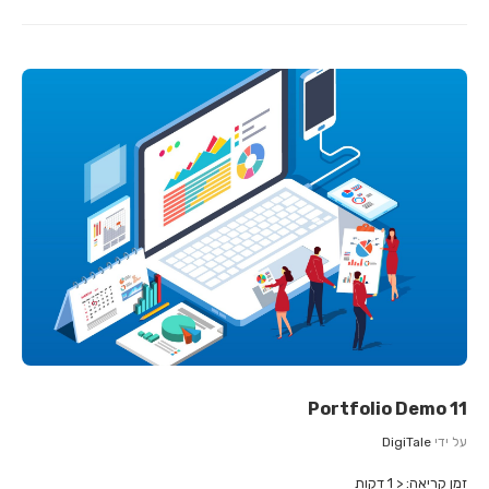
Portfolio Demo 11
על ידי
DigiTale
זמן קריאה:
< 1
דקות