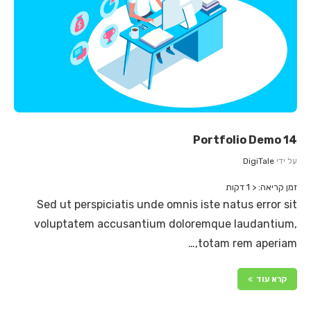
Portfolio Demo 14
על ידי
DigiTale
זמן קריאה:
< 1
דקות
Sed ut perspiciatis unde omnis iste natus error sit
voluptatem accusantium doloremque laudantium,
totam rem aperiam,…
קרא עוד