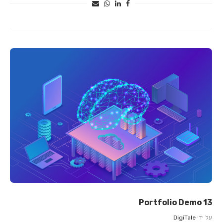
Portfolio Demo 13
על ידי
DigiTale