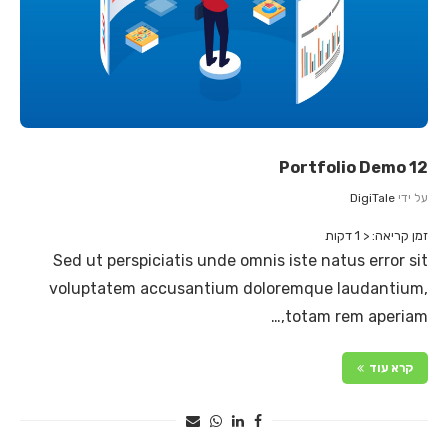
Portfolio Demo 12
על ידי
DigiTale
זמן קריאה:
< 1
דקות
Sed ut perspiciatis unde omnis iste natus error sit
voluptatem accusantium doloremque laudantium,
totam rem aperiam,…
קרא עוד