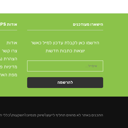
הישארו מעודכנים
אודות MONEYTIPS
הירשמו כאן לקבלת עדכון למייל כאשר
אודות
יוצאות כתבות חדשות
צרו קשר
הצהרת נג
מדיניות פ
מפת האת
התכנים באתר לא מהווים תחליף לייעוץ\שיווק פנסיוני\השקעות\כללי המ