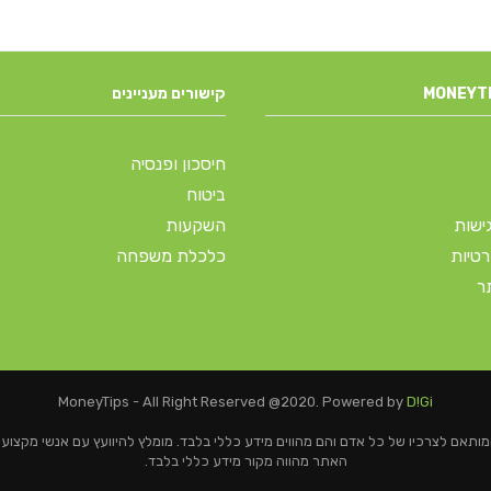
קישורים מעניינים
חיסכון ופנסיה
ביטוח
ישות
השקעות
רטיות
כלכלת משפחה
ר
MoneyTips - All Right Reserved @2020. Powered by
D!Gi
ותאם לצרכיו של כל אדם והם מהווים מידע כללי בלבד. מומלץ להיוועץ עם אנשי מקצוע
האתר מהווה מקור מידע כללי בלבד.