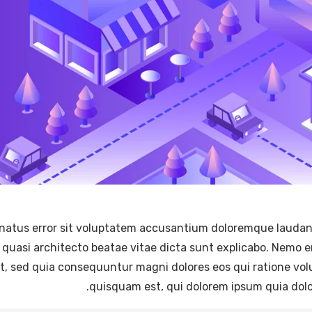
e natus error sit voluptatem accusantium doloremque lauda
et quasi architecto beatae vitae dicta sunt explicabo. Nemo 
it, sed quia consequuntur magni dolores eos qui ratione vo
quisquam est, qui dolorem ipsum quia dolor 