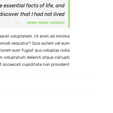
 essential facts of life, and
iscover that I had not lived.
HENRY DAVID THOREAU
aerat voluptatem. Ut enim ad minima
commodi sequatur? Quis autem vel eum
i lorem eum fugiat quo voluptas nulla
um voluptatum deleniti atque corrupti
t occaecati cupiditate non provident,