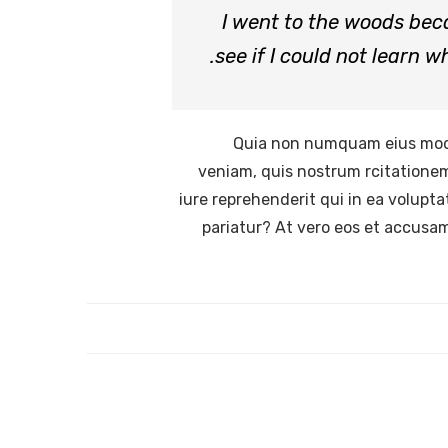
I went to the woods becau
see if I could not learn w
Quia non numquam eius modi
veniam, quis nostrum rcitationem
iure reprehenderit qui in ea volupta
pariatur? At vero eos et accusam