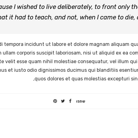
se I wished to live deliberately, to front only the
hat it had to teach, and not, when I came to die, d
 tempora incidunt ut labore et dolore magnam aliquam qu
 ullam corporis suscipit laboriosam, nisi ut aliquid ex ea 
te velit esse quam nihil molestiae consequatur, vel illum qu
us et iusto odio dignissimos ducimus qui blanditiis esenti
quos dolores et quas molestias excepturi sin
שתפו