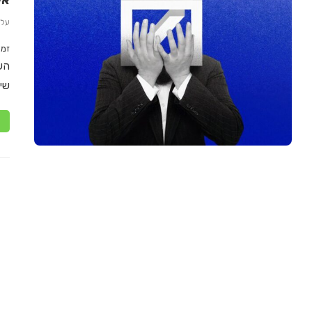
אי
על 
זמן
הש
שי