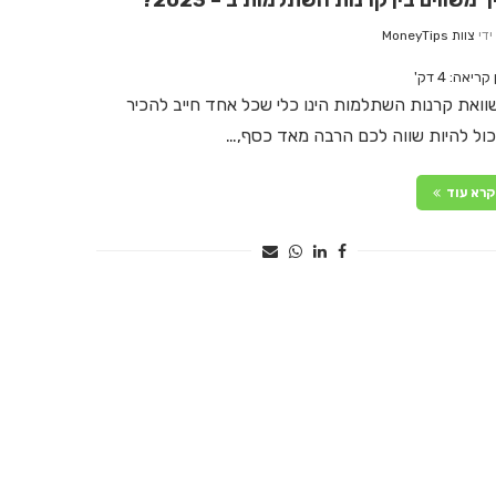
ך משווים בין קרנות השתלמות ב – 2023?
ידי
צוות MoneyTips
 קריאה:
4
דק'
וואת קרנות השתלמות הינו כלי שכל אחד חייב להכיר
כול להיות שווה לכם הרבה מאד כסף,…
קרא עוד